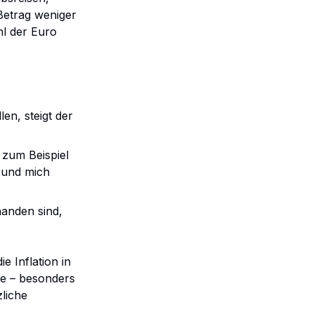
Betrag weniger
hl der Euro
en, steigt der
 zum Beispiel
 und mich
anden sind,
e Inflation in
le – besonders
zliche