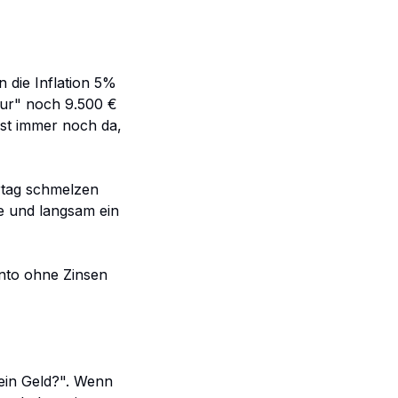
 die Inflation 5%
nur" noch 9.500 €
ist immer noch da,
rtag schmelzen
e und langsam ein
nto ohne Zinsen
mein Geld?". Wenn