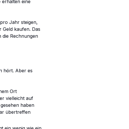
e erhalten eine
pro Jahr steigen,
hr Geld kaufen. Das
n die Rechnungen
n hört. Aber es
inem Ort
 vielleicht auf
ch gesehen haben
gar übertreffen
gt ein wenig wie ein