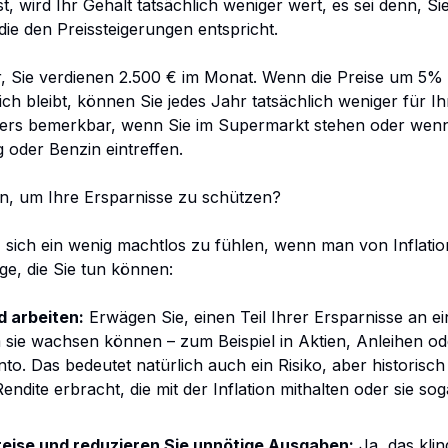
ist, wird Ihr Gehalt tatsächlich weniger wert, es sei denn, Si
ie den Preissteigerungen entspricht.
or, Sie verdienen 2.500 € im Monat. Wenn die Preise um 5% 
ich bleibt, können Sie jedes Jahr tatsächlich weniger für I
ers bemerkbar, wenn Sie im Supermarkt stehen oder wen
 oder Benzin eintreffen.
n, um Ihre Ersparnisse zu schützen?
, sich ein wenig machtlos zu fühlen, wenn man von Inflatio
nge, die Sie tun können:
d arbeiten:
Erwägen Sie, einen Teil Ihrer Ersparnisse an e
sie wachsen können – zum Beispiel in Aktien, Anleihen oder
o. Das bedeutet natürlich auch ein Risiko, aber historis
Rendite erbracht, die mit der Inflation mithalten oder sie so
reise und reduzieren Sie unnötige Ausgaben:
Ja, das klin