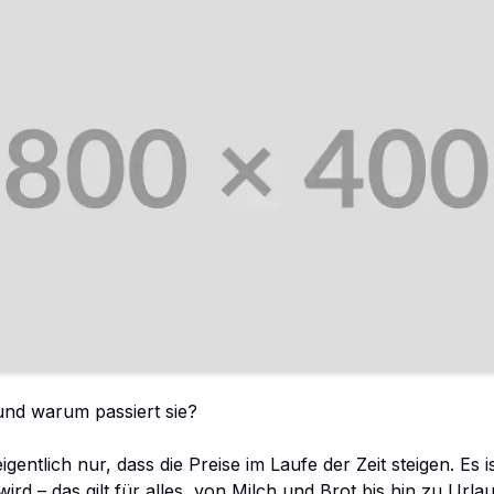
 und warum passiert sie?
igentlich nur, dass die Preise im Laufe der Zeit steigen. Es i
wird – das gilt für alles, von Milch und Brot bis hin zu Urla