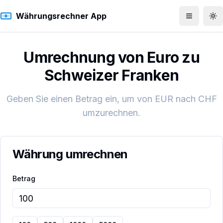
Währungsrechner App
Menü öff
To
Umrechnung von Euro zu
Schweizer Franken
Geben Sie einen Betrag ein, um von
EUR
nach
CHF
umzurechnen.
Währung umrechnen
Betrag