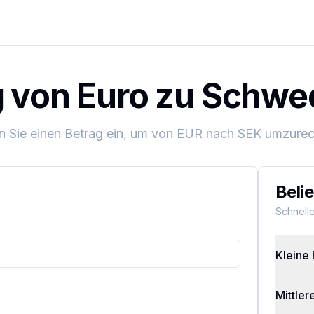
von Euro zu Schwe
 Sie einen Betrag ein, um von
EUR
nach
SEK
umzurec
Beli
Schnell
Kleine 
Mittler